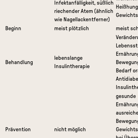
Infektanfälligkeit, süßlich
Heißhung
riechender Atem (ähnlich
Gewicht
wie Nagellackentferner)
Beginn
meist plötzlich
meist sc
Veränder
Lebensstil
Ernährun
lebenslange
Behandlung
Bewegung
Insulintherapie
Bedarf or
Antidiabe
Insulinth
gesunde
Ernährun
ausreich
Bewegun
Prävention
nicht möglich
Gewicht