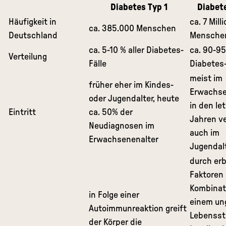
Diabetes Typ 1
Diabet
Häufigkeit in
ca. 7 Mill
ca. 385.000 Menschen
Deutschland
Mensche
ca. 5-10 % aller Diabetes-
ca. 90-95
Verteilung
Fälle
Diabetes-
meist im
früher eher im Kindes-
Erwachse
oder Jugendalter, heute
in den le
Eintritt
ca. 50% der
Jahren v
Neudiagnosen im
auch im
Erwachsenenalter
Jugendal
durch erb
Faktoren 
Kombinat
in Folge einer
einem un
Autoimmunreaktion greift
Lebenssti
der Körper die