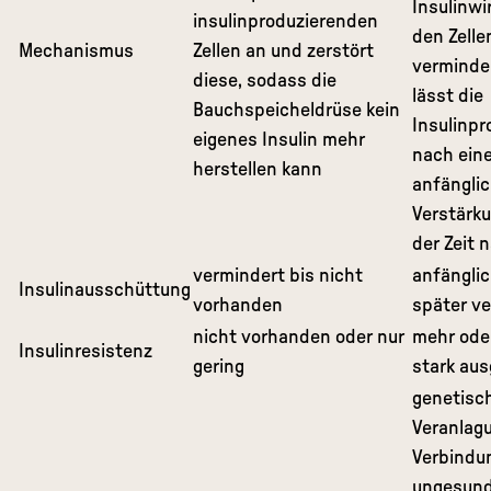
Insulinwi
insulinproduzierenden
den Zelle
Mechanismus
Zellen an und zerstört
verminde
diese, sodass die
lässt die
Bauchspeicheldrüse kein
Insulinpr
eigenes Insulin mehr
nach eine
herstellen kann
anfängli
Verstärku
der Zeit 
vermindert bis nicht
anfänglic
Insulinausschüttung
vorhanden
später v
nicht vorhanden oder nur
mehr ode
Insulinresistenz
gering
stark au
genetisc
Veranlagu
Verbindu
ungesund