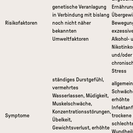
genetische Veranlagung
Ernährun
in Verbindung mit bislang
Übergewi
Risikofaktoren
noch nicht näher
Bewegun
bekannten
exzessiv
Umweltfaktoren
Alkohol- 
Nikotink
und/oder
chronisc
Stress
ständiges Durstgefühl,
allgemei
vermehrtes
Schwäche
Wasserlassen, Müdigkeit,
erhöhte
Muskelschwäche,
Infektanfä
Konzentrationsstörungen,
Symptome
trockene 
Übelkeit,
schlecht
Gewichtsverlust, erhöhte
Wundheil