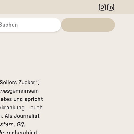
„Seilers Zucker“)
ries
gemeinsam
betes und spricht
Erkrankung – auch
 Als Journalist
stern
,
GQ
,
he
recherchiert.