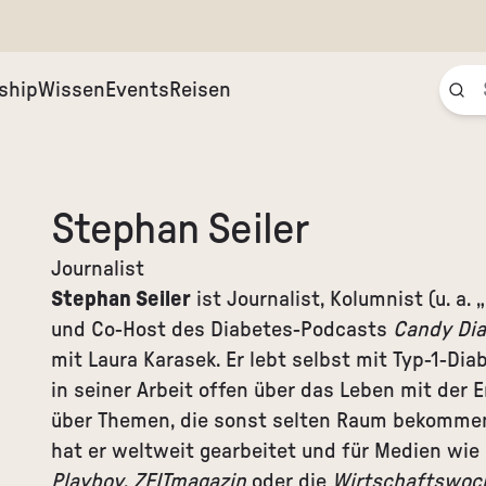
ship
Wissen
Events
Reisen
Stephan Seiler
Journalist
Stephan Seiler
ist Journalist, Kolumnist (u. a. 
und Co-Host des Diabetes-Podcasts
Candy Dia
mit Laura Karasek. Er lebt selbst mit Typ-1-Dia
in seiner Arbeit offen über das Leben mit der 
über Themen, die sonst selten Raum bekommen.
hat er weltweit gearbeitet und für Medien wie
Playboy
,
ZEITmagazin
oder die
Wirtschaftswoc