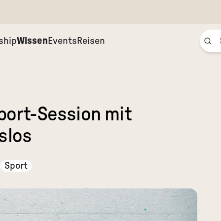
ship
Wissen
Events
Reisen
Sport-Session mit
slos
Sport